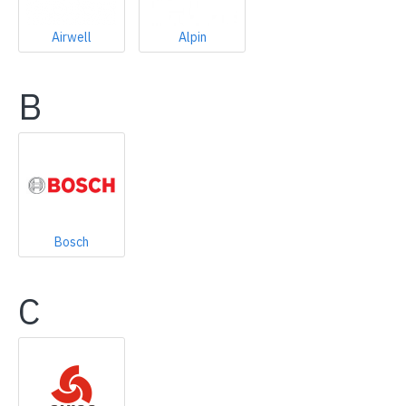
Airwell
Alpin
B
Bosch
C