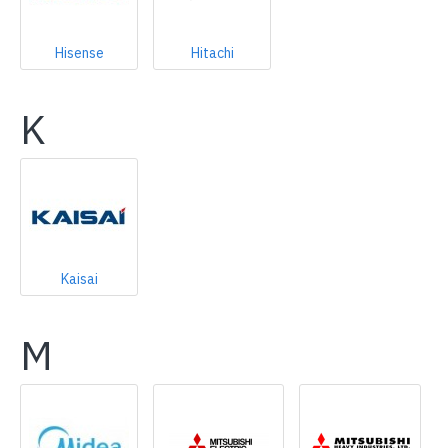
Hisense
Hitachi
K
Kaisai
M