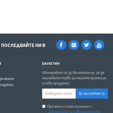
ПОСЛЕДВАЙТЕ НИ В
Т
БЮЛЕТИН
Абонирайте се за бюлетина ни, за да
научавате първи за нашите промоции
оръчките
и нови продукти.
родукти
АБОНИРАМ СЕ
Прочетох и съм съгласен с
Декларация за поверителност