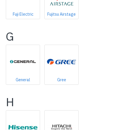
Fuji Electric
Fujitsu Airstage
G
General
Gree
H