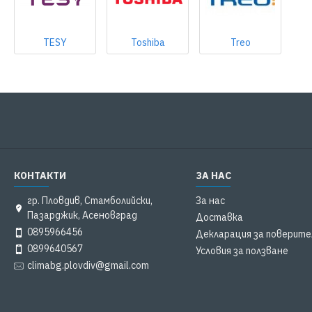
TESY
Toshiba
Treo
КОНТАКТИ
ЗА НАС
гр. Пловдив, Стамболийски,
За нас
Пазарджик, Асеновград
Доставка
0895966456
Декларация за поверит
0899640567
Условия за ползване
climabg.plovdiv@gmail.com