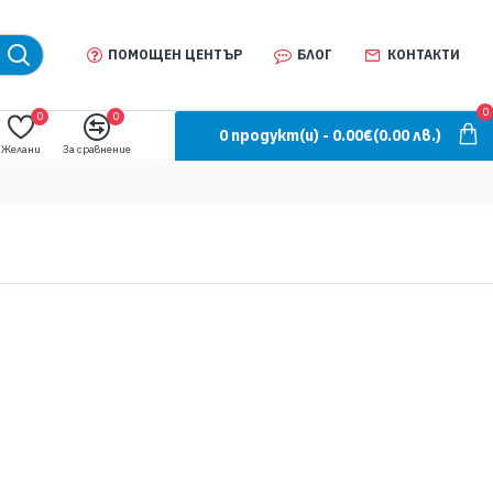
ПОМОЩЕН ЦЕНТЪР
БЛОГ
КОНТАКТИ
0
0
0
0 продукт(и) - 0.00€
(0.00 лв.)
Желани
За сравнение