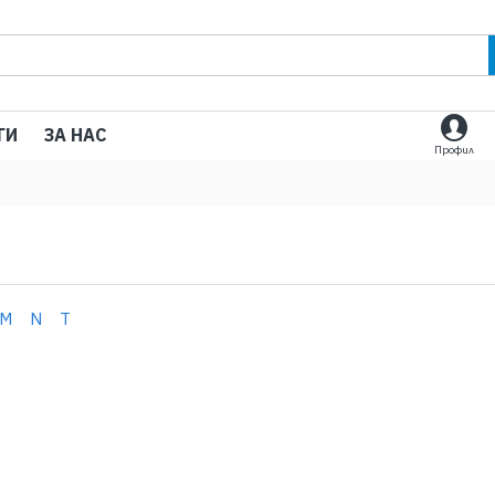
ГИ
ЗА НАС
Профил
M
N
T