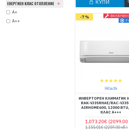
КУПИ
ЕНЕРГИЕН КЛАС ОТОПЛЕНИЕ
A+
ВКЛЮЧЕН
-7 %
F
A++
Hitachi
ИНВЕРТОРЕН КЛИМАТИК H
RAK-VJ35RHAE/RAC-VJ3
AIRHOME600, 12000 BTU,
КЛАС А+++
1,073.20€
(2099.00 
1,155.01€
(2259.00 лв.)