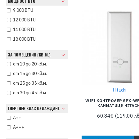
МОЩНОСТ BTU
9 000 BTU
12 000 BTU
14 000 BTU
18 000 BTU
ЗА ПОМЕЩЕНИЯ (КВ.М.)
от 10 до 20 кв.м.
от 15 до 30 кв.м.
от 25 до 35 кв.м.
Hitachi
от 30 до 45 кв.м.
WIFI КОНТРОЛЕР SPX-WF
КЛИМАТИЦИ HITAC
ЕНЕРГИЕН КЛАС ОХЛАЖДАНЕ
60.84€
(119.00 лв
A++
A+++