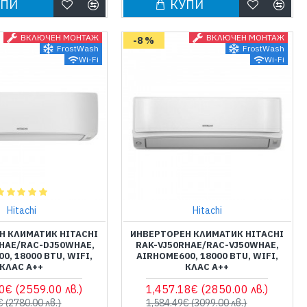
УПИ
КУПИ
ВКЛЮЧЕН МОНТАЖ
ВКЛЮЧЕН МОНТАЖ
-8 %
FrostWash
FrostWash
Wi-Fi
Wi-Fi
Hitachi
Hitachi
Н КЛИМАТИК HITACHI
ИНВЕРТОРЕН КЛИМАТИК HITACHI
HAE/RAC-DJ50WHAE,
RAK-VJ50RHAE/RAC-VJ50WHAE,
0, 18000 BTU, WIFI,
AIRHOME600, 18000 BTU, WIFI,
КЛАС А++
КЛАС А++
40€
(2559.00 лв.)
1,457.18€
(2850.00 лв.)
9€
(2780.00 лв.)
1,584.49€
(3099.00 лв.)