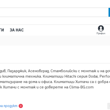
ГИ
ЗА НАС
Профил
див, Пазарджик, Асеновград, Стамболийски с монтаж и на доб
 климатична техника. Климатици Hitachi серия Dodai, Perfo
иматизиране на дома и офиса. Климатици Хитачи са с доб
к Хитачи с монтаж и се доверете на Clima-BG.com
на продукт
0