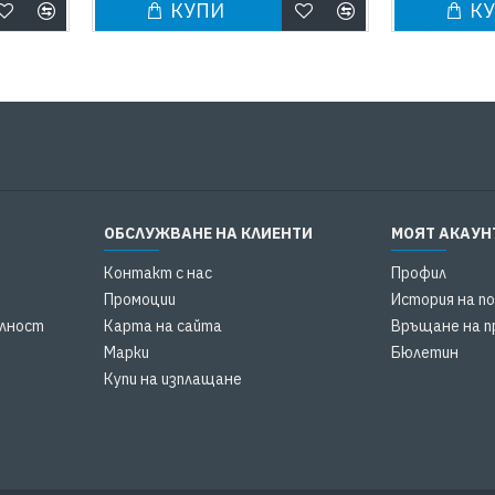
КУПИ
К
ОБСЛУЖВАНЕ НА КЛИЕНТИ
МОЯТ АКАУН
Контакт с нас
Профил
Промоции
История на п
елност
Карта на сайта
Връщане на п
Марки
Бюлетин
Купи на изплащане