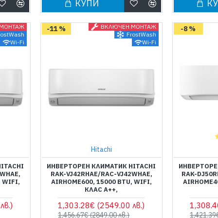
КУПИ
К
 МОНТАЖ
ВКЛЮЧЕН МОНТАЖ
-11 %
-8 %
rostWash
FrostWash
Wi-Fi
Wi-Fi
Hitachi
ITACHI
ИНВЕРТОРЕН КЛИМАТИК HITACHI
ИНВЕРТОРЕ
5WHAE,
RAK-VJ42RHAE/RAC-VJ42WHAE,
RAK-DJ50R
 WIFI,
AIRHOME600, 15000 BTU, WIFI,
AIRHOME40
КЛАС А++,
лв.)
1,303.28€
(2549.00 лв.)
1,308.
1,456.67€
(2849.00 лв.)
1,421.3