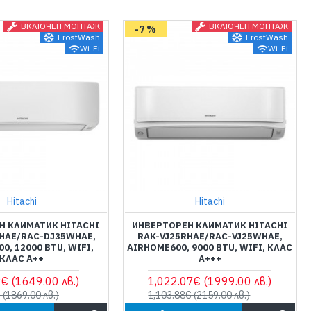
ВКЛЮЧЕН МОНТАЖ
ВКЛЮЧЕН МОНТАЖ
-7 %
FrostWash
FrostWash
Wi-Fi
Wi-Fi
Hitachi
Hitachi
Н КЛИМАТИК HITACHI
ИНВЕРТОРЕН КЛИМАТИК HITACHI
HAE/RAC-DJ35WHAE,
RAK-VJ25RHAE/RAC-VJ25WHAE,
0, 12000 BTU, WIFI,
AIRHOME600, 9000 BTU, WIFI, КЛАС
КЛАС А++
А+++
2€
(1649.00 лв.)
1,022.07€
(1999.00 лв.)
€
(1869.00 лв.)
1,103.88€
(2159.00 лв.)