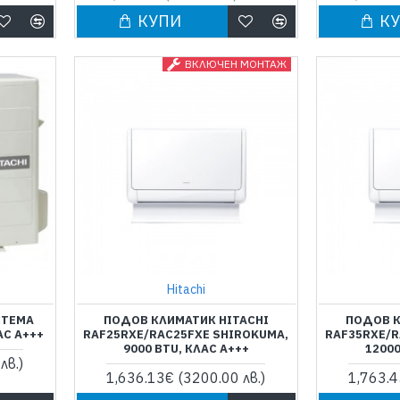
КУПИ
К
ВКЛЮЧЕН МОНТАЖ
Hitachi
СТЕМА
ПОДОВ КЛИМАТИК HITACHI
ПОДОВ К
АС А+++
RAF25RXE/RAC25FXE SHIROKUMA,
RAF35RXE/R
9000 BTU, КЛАС A+++
12000
лв.)
1,636.13€
(3200.00 лв.)
1,763.