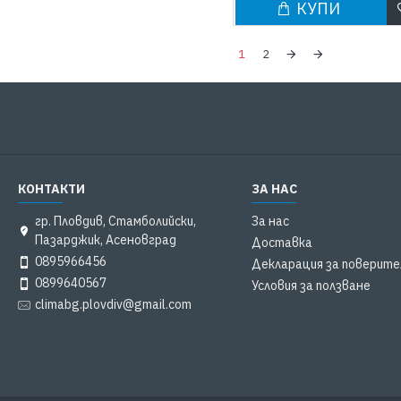
КУПИ
1
2
КОНТАКТИ
ЗА НАС
гр. Пловдив, Стамболийски,
За нас
Пазарджик, Асеновград
Доставка
0895966456
Декларация за поверит
0899640567
Условия за ползване
climabg.plovdiv@gmail.com