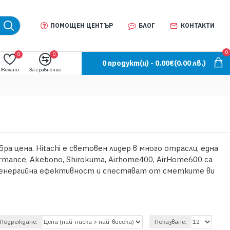
ПОМОЩЕН ЦЕНТЪР
БЛОГ
КОНТАКТИ
0
0
0
0 продукт(и) - 0.00€
(0.00 лв.)
Желани
За сравнение
ра цена. Hitachi е световен лидер в много отрасли, една
rmance, Akebono, Shirokuma, Airhome400, AirHome600 са
ра енергийна ефективност и спестяват от сметките ви
Подреждане:
Показване: