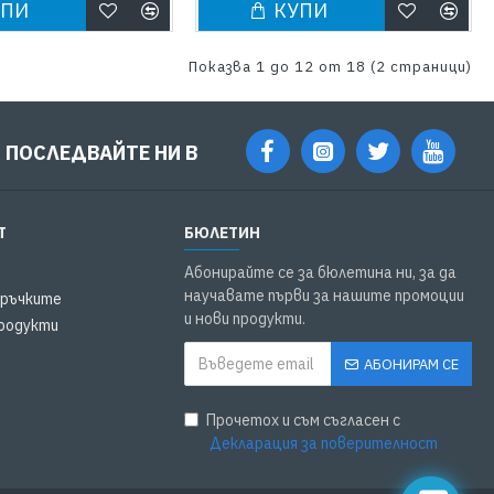
УПИ
КУПИ
Показва 1 до 12 от 18 (2 страници)
ПОСЛЕДВАЙТЕ НИ В
Т
БЮЛЕТИН
Абонирайте се за бюлетина ни, за да
научавате първи за нашите промоции
оръчките
и нови продукти.
родукти
АБОНИРАМ СЕ
Прочетох и съм съгласен с
Декларация за поверителност