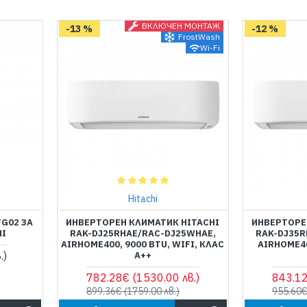
ВКЛЮЧЕН МОНТАЖ
-13 %
-12 %
FrostWash
Wi-Fi
Hitachi
G02 ЗА
ИНВЕРТОРЕН КЛИМАТИК HITACHI
ИНВЕРТОРЕ
HI
RAK-DJ25RHAE/RAC-DJ25WHAE,
RAK-DJ35R
AIRHOME400, 9000 BTU, WIFI, КЛАС
AIRHOME40
.)
А++
782.28€
(1530.00 лв.)
843.1
899.36€
(1759.00 лв.)
955.60