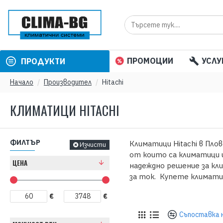
ПРОМОЦИИ
УСЛУ
ПРОДУКТИ
Начало
Производител
Hitachi
КЛИМАТИЦИ HITACHI
ФИЛТЪР
Климатици Hitachi в Плов
Изчисти
от които са климатици и
ЦЕНА
надеждно решение за кл
за ток. Купете климати
€
€
Съпоставка 