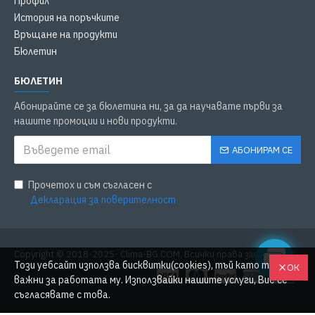
Профил
История на поръчките
Връщане на продукти
Бюлетин
БЮЛЕТИН
Абонирайте се за бюлетина ни, за да научавате първи за
нашите промоции и нови продукти.
АБОНИРАМ СЕ
Прочетох и съм съгласен с
Декларация за поверителност
Copyright © 2018-2025- Clima-BG.COM, Всички права запазени
Този уебсайт използва бисквитки(cookies), тъй като те са
ОК
важни за работата му. Използвайки нашите услуги, Вие се
съгласявате с това.