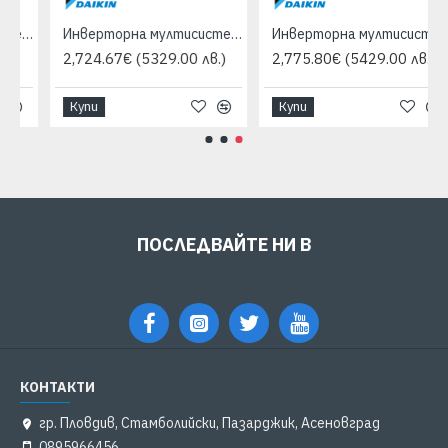
 3MXM52N, Клас А++
Инверторна мултисистема Daikin 3MXM68N, Клас А++
Инверторна мултисистема Daikin 4MXM68N, Клас А++
2,724.67€
(5329.00 лв.)
2,775.80€
(5429.00 лв.)
Купи
Купи
ПОСЛЕДВАЙТЕ НИ В
КОНТАКТИ
гр. Пловдив, Стамболийски, Пазарджик, Асеновград
0895966456