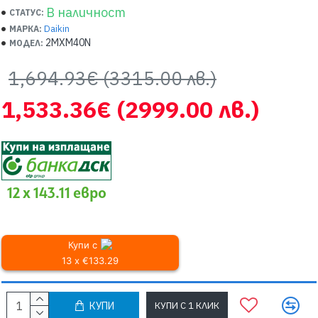
В наличност
СТАТУС:
Daikin
МАРКА:
2MXM40N
МОДЕЛ:
1,694.93€
(3315.00 лв.)
1,533.36€
(2999.00 лв.)
12 x 143.11 евро
Купи с
13 x €133.29
КУПИ
КУПИ С 1 КЛИК