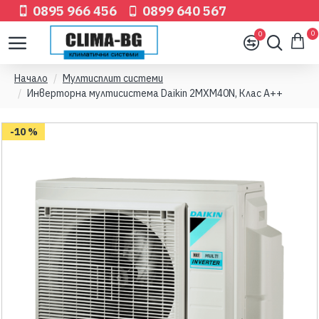
0895 966 456
0899 640 567
0
0
Начало
Мултисплит системи
Инверторна мултисистема Daikin 2MXM40N, Клас А++
-10 %