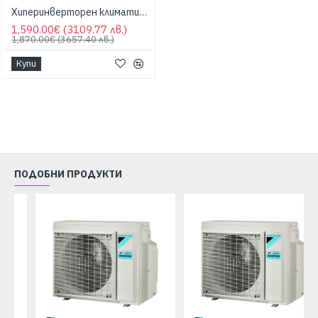
Хиперинверторен климатик Daikin FTXM35A/RXM35A Perfera, 12000 BTU, Клас A+++
1,590.00€
(3109.77 лв.)
1,870.00€
(3657.40 лв.)
Купи
ПОДОБНИ ПРОДУКТИ