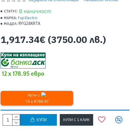
В наличност
СТАТУС:
Fuji Electric
МАРКА:
RYG24KRTA
МОДЕЛ:
1,917.34€
(3750.00 лв.)
12 x 178.95 евро
Купи с
13 x €166.67
КУПИ
КУПИ С 1 КЛИК