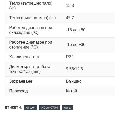
Тегло (вътрешно тяло)
15.8
(кг.)
Тегло (външно тяло) (кг.)
45.7
Работен диапазон при
-15 до +50
охлаждане (°C)
Работен диапазон при
-15 до +30
отопление (°C)
Хладилен агент
R32
Диаметър на тръбата –
9.56/12.6
течност/газ (mm)
Захранване
Външно
Произход
Китай
ЕТИКЕТИ:
Airwell
HDLA-070N
Aura