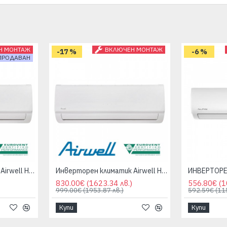
Н МОНТАЖ
ВКЛЮЧЕН МОНТАЖ
-17 %
-6 %
ПРОДАВАН
Инверторен климатик Airwell HDLA-035N Aura 12000 BTU Клас A++/A+
Инверторен климатик Airwell HDLA-050N Aura 18000 BTU Клас A++/A+
830.00€
(1623.34 лв.)
556.80€
(1
999.00€
(1953.87 лв.)
592.59€
(11
Купи
Купи