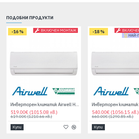
ПОДОБНИ ПРОДУКТИ
ВКЛЮЧЕН МОНТАЖ
ВКЛЮЧЕ
-16 %
-18 %
НАЙ-
Инверторен климатик Airwell HDLA-025N Aura 9 000 BTU Клас A++/A+
519.00€
(1015.08 лв.)
540.00€
(1056.15 лв.)
619.00€
(1210.66 лв.)
660.00€
(1290.85 лв.)
Купи
Купи