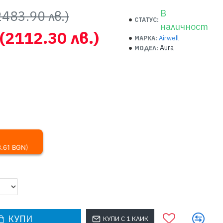
2483.90 лв.)
В
СТАТУС:
наличност
(2112.30 лв.)
Airwell
МАРКА:
Aura
МОДЕЛ:
3.61 BGN)
КУПИ
КУПИ С 1 КЛИК