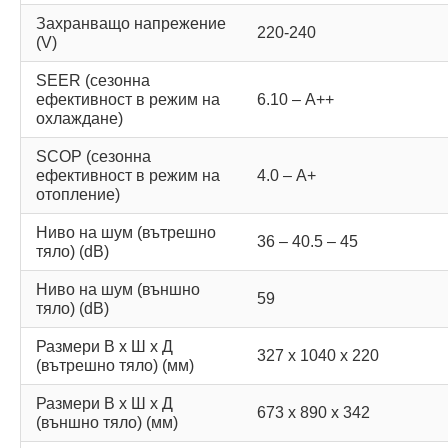
Захранващо напрежение
220-240
(V)
SEER (сезонна
ефективност в режим на
6.10 – А++
охлаждане)
SCOP (сезонна
ефективност в режим на
4.0 – А+
отопление)
Ниво на шум (вътрешно
36 – 40.5 – 45
тяло) (dB)
Ниво на шум (външно
59
тяло) (dB)
Размери В х Ш х Д
327 х 1040 х 220
(вътрешно тяло) (мм)
Размери В х Ш х Д
673 х 890 х 342
(външно тяло) (мм)