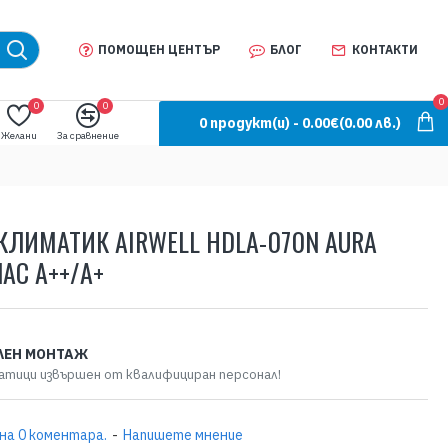
ПОМОЩЕН ЦЕНТЪР
БЛОГ
КОНТАКТИ
0
0
0
0 продукт(и) - 0.00€
(0.00 лв.)
Желани
За сравнение
КЛИМАТИК AIRWELL HDLA-070N AURA
АС A++/A+
ЛЕН МОНТАЖ
атици извършен от квалифициран персонал!
на 0 коментара.
-
Напишете мнение