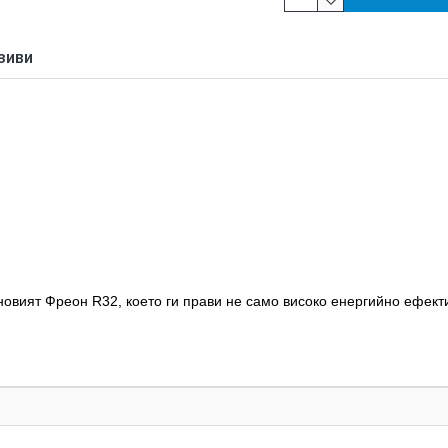
ЗИВИ
с новият Фреон R32, което ги прави не само високо енергийно ефек