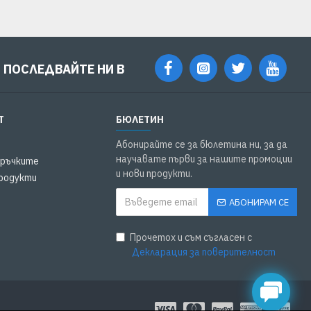
ПОСЛЕДВАЙТЕ НИ В
Т
БЮЛЕТИН
Абонирайте се за бюлетина ни, за да
научавате първи за нашите промоции
оръчките
и нови продукти.
родукти
АБОНИРАМ СЕ
Прочетох и съм съгласен с
Декларация за поверителност