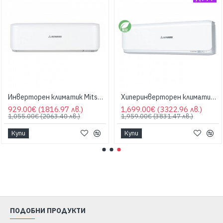
Инверторен климатик Mitsubishi Heavy SRK20ZS-W/SRC20ZS-W PREMIUM, 7000 BTU, Клас A+++
Хиперинверторен климатик Mitsubishi Heavy SRK35ZSX-W/SRC35ZSX-W DIAMOND, 12000 BTU, Клас A+++
929.00€
(1816.97 лв.)
1,699.00€
(3322.96 лв.)
1,055.00€
(2063.40 лв.)
1,959.00€
(3831.47 лв.)
Купи
Купи
ПОДОБНИ ПРОДУКТИ